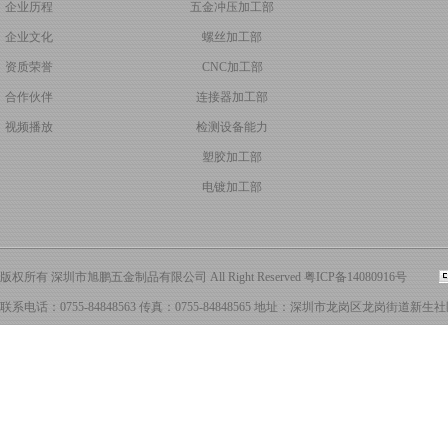
企业历程
五金冲压加工部
企业文化
螺丝加工部
资质荣誉
CNC加工部
合作伙伴
连接器加工部
视频播放
检测设备能力
塑胶加工部
电镀加工部
版权所有 深圳市旭鹏五金制品有限公司 All Right Reserved
粤ICP备14080916号
联系电话：0755-84848563 传真：0755-84848565 地址：深圳市龙岗区龙岗街道新