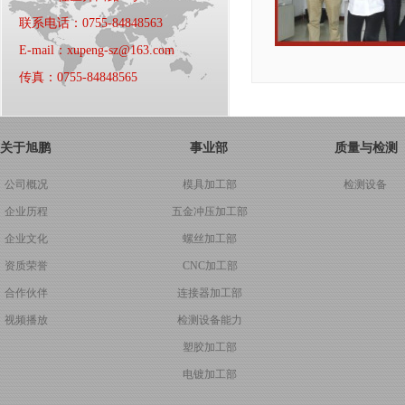
联系电话：0755-84848563
E-mail：xupeng-sz@163.com
传真：0755-84848565
关于旭鹏
事业部
质量与检测
公司概况
模具加工部
检测设备
企业历程
五金冲压加工部
企业文化
螺丝加工部
资质荣誉
CNC加工部
合作伙伴
连接器加工部
视频播放
检测设备能力
塑胶加工部
电镀加工部